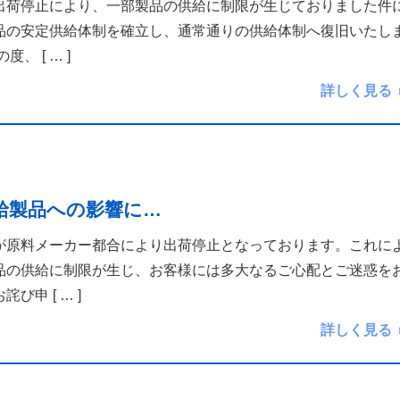
出荷停止により、一部製品の供給に制限が生じておりました件
品の安定供給体制を確立し、通常通りの供給体制へ復旧いたし
の度、
[ … ]
詳しく見る
給製品への影響に…
が原料メーカー都合により出荷停止となっております。これに
品の供給に制限が生じ、お客様には多大なるご心配とご迷惑を
お詫び申
[ … ]
詳しく見る