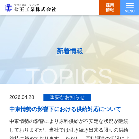
採用
情報
MENU
Togg
新着情報
TOPICS
2026.04.28
重要なお知らせ
中東情勢の影響下における供給対応について
中東情勢の影響により原料供給が不安定な状況が継続
しておりますが、当社では引き続き出来る限りの供給
維持に努めております。 ただし、原料調達の状況によ