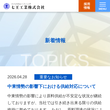
採用
情報
MENU
Togg
新着情報
TOPICS
2026.04.28
重要なお知らせ
中東情勢の影響下における供給対応について
中東情勢の影響により原料供給が不安定な状況が継続
しておりますが、当社では引き続き出来る限りの供給
維持に努めております。 ただし、原料調達の状況によ