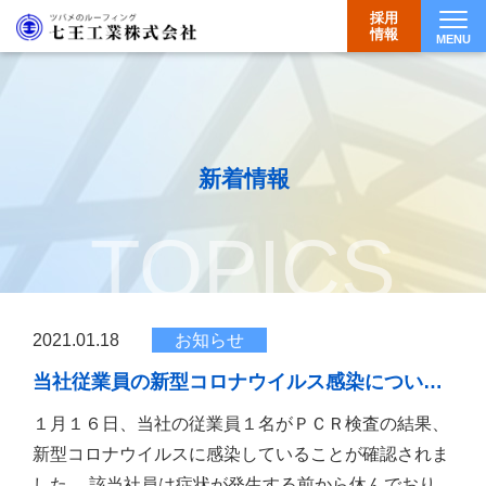
採用
情報
MENU
Togg
新着情報
TOPICS
2021.01.18
お知らせ
当社従業員の新型コロナウイルス感染につい…
１月１６日、当社の従業員１名がＰＣＲ検査の結果、
新型コロナウイルスに感染していることが確認されま
した。 該当社員は症状が発生する前から休んでおり、