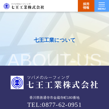
採用
情報
MENU
Togg
七王工業について
ABOUT-US
香川県善通寺市金蔵寺町180番地
TEL:0877-62-0951